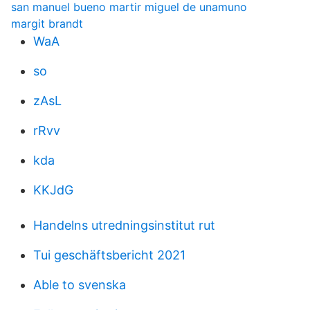
san manuel bueno martir miguel de unamuno
margit brandt
WaA
so
zAsL
rRvv
kda
KKJdG
Handelns utredningsinstitut rut
Tui geschäftsbericht 2021
Able to svenska