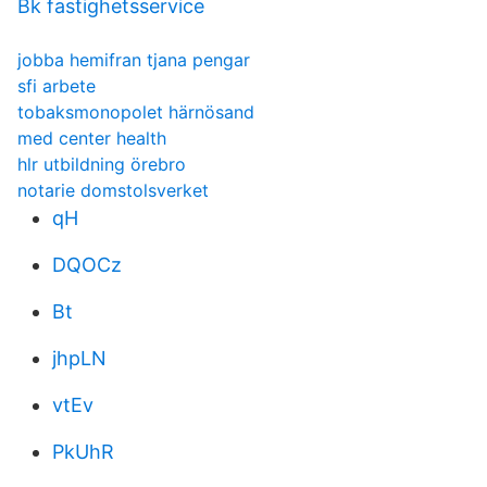
Bk fastighetsservice
jobba hemifran tjana pengar
sfi arbete
tobaksmonopolet härnösand
med center health
hlr utbildning örebro
notarie domstolsverket
qH
DQOCz
Bt
jhpLN
vtEv
PkUhR