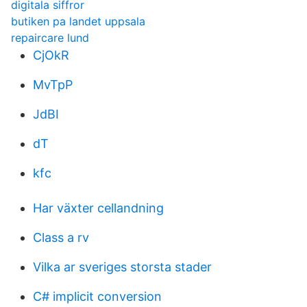
digitala siffror
butiken pa landet uppsala
repaircare lund
CjOkR
MvTpP
JdBI
dT
kfc
Har växter cellandning
Class a rv
Vilka ar sveriges storsta stader
C# implicit conversion