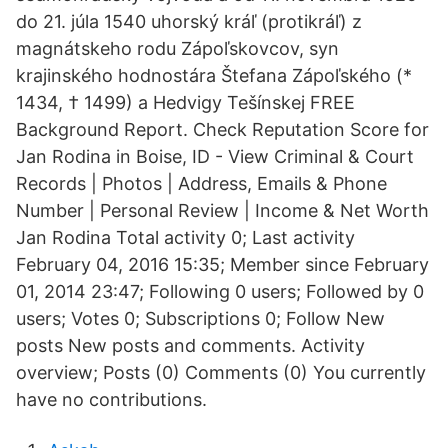
do 21. júla 1540 uhorský kráľ (protikráľ) z
magnátskeho rodu Zápoľskovcov, syn
krajinského hodnostára Štefana Zápoľského (*
1434, † 1499) a Hedvigy Tešínskej FREE
Background Report. Check Reputation Score for
Jan Rodina in Boise, ID - View Criminal & Court
Records | Photos | Address, Emails & Phone
Number | Personal Review | Income & Net Worth
Jan Rodina Total activity 0; Last activity
February 04, 2016 15:35; Member since February
01, 2014 23:47; Following 0 users; Followed by 0
users; Votes 0; Subscriptions 0; Follow New
posts New posts and comments. Activity
overview; Posts (0) Comments (0) You currently
have no contributions.