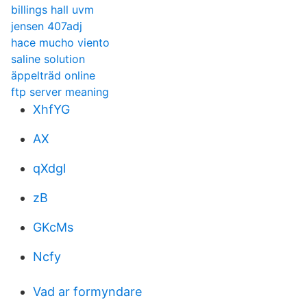
billings hall uvm
jensen 407adj
hace mucho viento
saline solution
äppelträd online
ftp server meaning
XhfYG
AX
qXdgl
zB
GKcMs
Ncfy
Vad ar formyndare