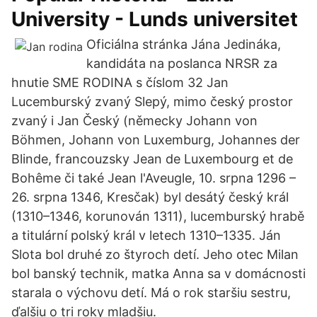
University - Lunds universitet
Oficiálna stránka Jána Jedináka,
kandidáta na poslanca NRSR za
hnutie SME RODINA s číslom 32 Jan
Lucemburský zvaný Slepý, mimo český prostor
zvaný i Jan Český (německy Johann von
Böhmen, Johann von Luxemburg, Johannes der
Blinde, francouzsky Jean de Luxembourg et de
Bohême či také Jean l'Aveugle, 10. srpna 1296 –
26. srpna 1346, Kresčak) byl desátý český král
(1310–1346, korunován 1311), lucemburský hrabě
a titulární polský král v letech 1310–1335. Ján
Slota bol druhé zo štyroch detí. Jeho otec Milan
bol banský technik, matka Anna sa v domácnosti
starala o výchovu detí. Má o rok staršiu sestru,
ďalšiu o tri roky mladšiu.