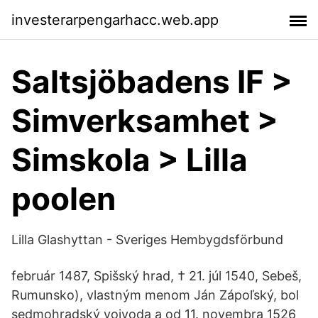
investerarpengarhacc.web.app
Saltsjöbadens IF >
Simverksamhet >
Simskola > Lilla
poolen
Lilla Glashyttan - Sveriges Hembygdsförbund
február 1487, Spišský hrad, † 21. júl 1540, Sebeš,
Rumunsko), vlastným menom Ján Zápoľský, bol
sedmohradský vojvoda a od 11. novembra 1526